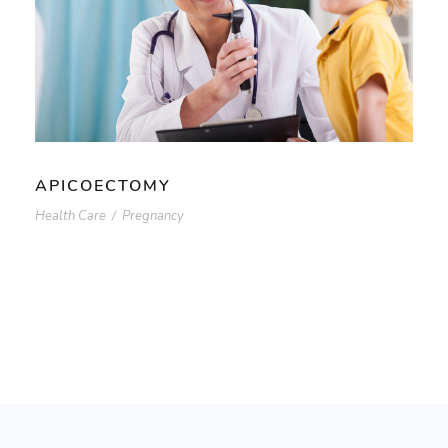
APICOECTOMY
Health Care
/
Pregnancy