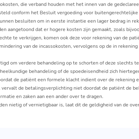
assokosten, die verband houden met het innen van de gedeclare
teld conform het Besluit vergoeding voor buitengerechtelijk
unnen besluiten om in eerste instantie een lager bedrag in re
en aangetoond dat er hogere kosten zijn gemaakt, zoals bijvoo
echte te verkrijgen, komen ook deze voor rekening van de pati
n mindering van de incassokosten, vervolgens op de in rekening
htigd om verdere behandeling op te schorten of deze slechts te
dheelkundige behandeling of de spoedeisendheid zich hiertegen
ordat de patiënt een formele klacht indient over de rekening e
 vervalt de betalingsverplichting niet doordat de patiënt de 
rmatie en zaken aan een ander over te dragen.
n nietig of vernietigbaar is, laat dit de geldigheid van de ove