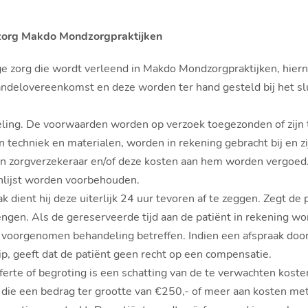
 zorg Makdo Mondzorgpraktijken
 zorg die wordt verleend in Makdo Mondzorgpraktijken, hier
ndelovereenkomst en deze worden ter hand gesteld bij het slu
ling. De voorwaarden worden op verzoek toegezonden of zijn 
 techniek en materialen, worden in rekening gebracht bij en zi
 zijn zorgverzekeraar en/of deze kosten aan hem worden verg
enlijst worden voorbehouden.
dient hij deze uiterlijk 24 uur tevoren af te zeggen. Zegt de pa
ngen. Als de gereserveerde tijd aan de patiënt in rekening word
 voorgenomen behandeling betreffen. Indien een afspraak door
ip, geeft dat de patiënt geen recht op een compensatie.
rte of begroting is een schatting van de te verwachten kosten
die een bedrag ter grootte van €250,- of meer aan kosten met 