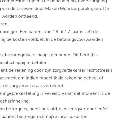
n complicaties tijdens de behandeling, overschrijding
g van de tarieven door Makdo Mondzorgpraktijken. De
n worden ontleend.
hten.
rdiger. Een patiënt van 16 of 17 jaar is zelf de
t hij de kosten voldoet. In de betalingsvoorwaarden
k factoringmaatschappij genoemd. Dit bedrijf is
maatschappij te betalen.
ënt de rekening door zijn zorgverzekeraar rechtstreeks
het recht om indien mogelijk de rekening geheel of
et de zorgverzekeraar verrekent.
e ingebrekestelling is vereist. Vanaf dat moment is de
ngsherinnering.
m bezorgd is, heeft betaald, is de zorgverlener en/of
 patiënt buitengerechtelijke incassokosten