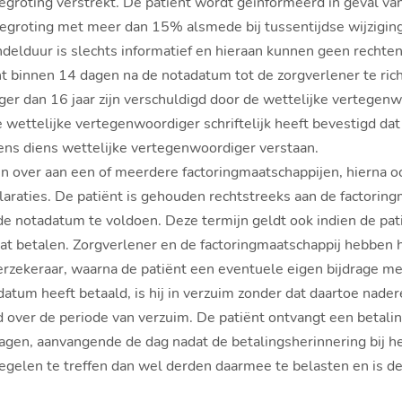
begroting verstrekt. De patiënt wordt geïnformeerd in geval va
begroting met meer dan 15% alsmede bij tussentijdse wijzigin
delduur is slechts informatief en hieraan kunnen geen rechte
t binnen 14 dagen na de notadatum tot de zorgverlener te ric
r dan 16 jaar zijn verschuldigd door de wettelijke vertegenwoo
e wettelijke vertegenwoordiger schriftelijk heeft bevestigd da
ens diens wettelijke vertegenwoordiger verstaan.
 over aan een of meerdere factoringmaatschappijen, hierna oo
laraties. De patiënt is gehouden rechtstreeks aan de factoring
e notadatum te voldoen. Deze termijn geldt ook indien de pati
aat betalen. Zorgverlener en de factoringmaatschappij hebben 
gverzekeraar, waarna de patiënt een eventuele eigen bijdrage m
atum heeft betaald, is hij in verzuim zonder dat daartoe nader
d over de periode van verzuim. De patiënt ontvangt een betali
dagen, aanvangende de dag nadat de betalingsherinnering bij he
egelen te treffen dan wel derden daarmee te belasten en is de