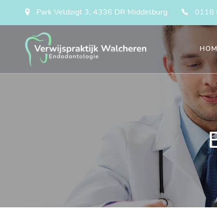
Park Veldzigt 3, 4336 DR Middelburg
0118 
HOM